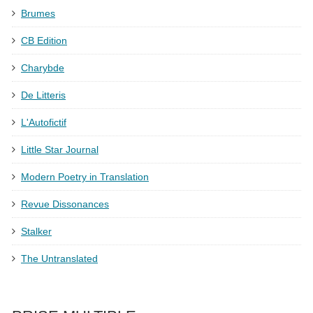
Brumes
CB Edition
Charybde
De Litteris
L'Autofictif
Little Star Journal
Modern Poetry in Translation
Revue Dissonances
Stalker
The Untranslated