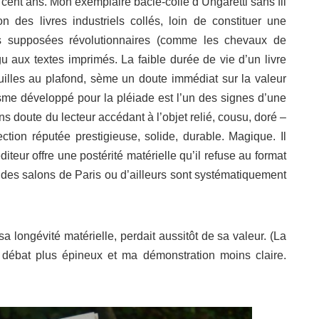
 cent ans. Mon exemplaire bâclé-collé d’Ungaretti sans fil
on des livres industriels collés, loin de constituer une
s supposées révolutionnaires (comme les chevaux de
gu aux textes imprimés. La faible durée de vie d’un livre
euilles au plafond, sème un doute immédiat sur la valeur
hisme développé pour la pléiade est l’un des signes d’une
ans doute du lecteur accédant à l’objet relié, cousu, doré –
ction réputée prestigieuse, solide, durable. Magique. Il
éditeur offre une postérité matérielle qu’il refuse au format
des salons de Paris ou d’ailleurs sont systématiquement
a longévité matérielle, perdait aussitôt de sa valeur. (La
débat plus épineux et ma démonstration moins claire.