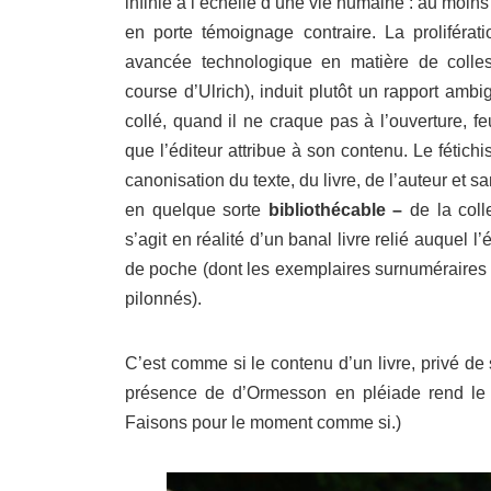
infinie à l’échelle d’une vie humaine : au moins
en porte témoignage contraire. La proliférati
avancée technologique en matière de colle
course d’Ulrich), induit plutôt un rapport ambi
collé, quand il ne craque pas à l’ouverture, f
que l’éditeur attribue à son contenu. Le fétic
canonisation du texte, du livre, de l’auteur et s
en quelque sorte
bibliothécable –
de la colle
s’agit en réalité d’un banal livre relié auquel l’
de poche (dont les exemplaires surnuméraires 
pilonnés).
C’est comme si le contenu d’un livre, privé de s
présence de d’Ormesson en pléiade rend le 
Faisons pour le moment comme si.)