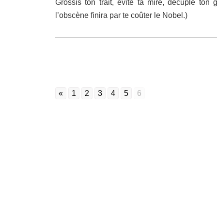
Grossis ton trait, évite ta mire, décuple ton
l’obscène finira par te coûter le Nobel.)
«
1
2
3
4
5
6