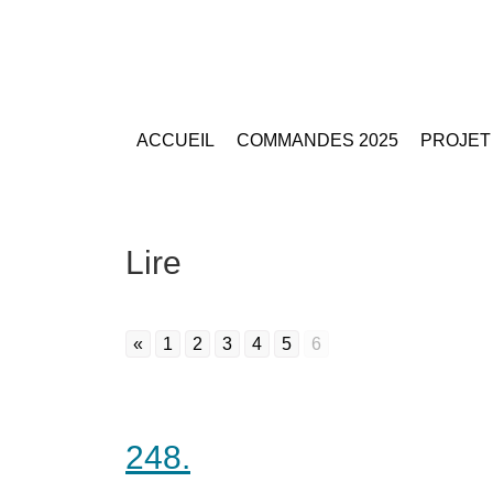
ACCUEIL
COMMANDES 2025
PROJET
Lire
«
1
2
3
4
5
6
248.