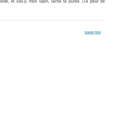
 geste, et vas-y, mon lapin, lâche ta purée. (Ta peur de
page top