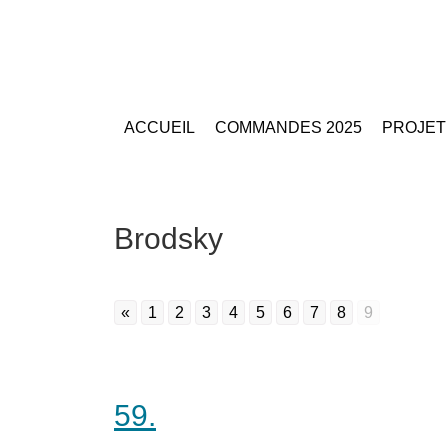
ACCUEIL
COMMANDES 2025
PROJET
Brodsky
«
1
2
3
4
5
6
7
8
9
59.