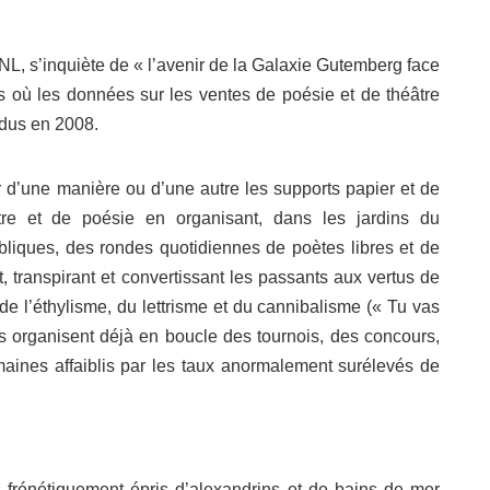
CNL, s’inquiète de « l’avenir de la Galaxie Gutemberg face
où les données sur les ventes de poésie et de théâtre
ndus en 2008.
 d’une manière ou d’une autre les supports papier et de
âtre et de poésie en organisant, dans les jardins du
liques, des rondes quotidiennes de poètes libres et de
 transpirant et convertissant les passants aux vertus de
 de l’éthylisme, du lettrisme et du cannibalisme (« Tu vas
les organisent déjà en boucle des tournois, des concours,
aines affaiblis par les taux anormalement surélevés de
 frénétiquement épris d’alexandrins et de bains de mer