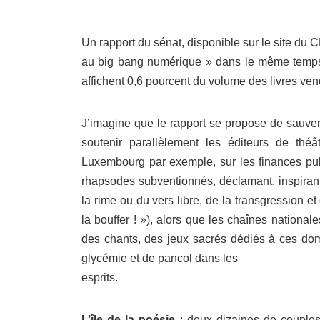
Un rapport du sénat, disponible sur le site du 
au big bang numérique » dans le même temps 
affichent 0,6 pourcent du volume des livres ve
J’imagine que le rapport se propose de sauver
soutenir parallèlement les éditeurs de thé
Luxembourg par exemple, sur les finances pub
rhapsodes subventionnés, déclamant, inspirant,
la rime ou du vers libre, de la transgression et
la bouffer ! »), alors que les chaînes nationa
des chants, des jeux sacrés dédiés à ces dom
glycémie et de pancol dans les
esprits.
L’île de la poésie
: deux dizaines de couples