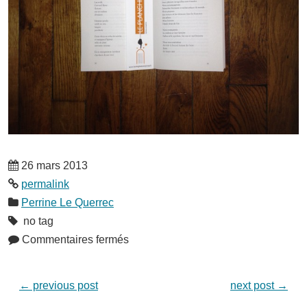
26 mars 2013
permalink
Perrine Le Querrec
no tag
Commentaires fermés
←
previous post
next post
→