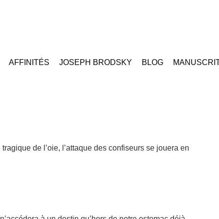
AFFINITÉS
JOSEPH BRODSKY
BLOG
MANUSCRI
e tragique de l’oie, l’attaque des confiseurs se jouera en
 n’accédera à un destin qu’hors de notre estomac déjà