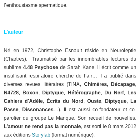
l’enthousiasme spermatique.
L’auteur
Né en 1972, Christophe Esnault réside en Neuroleptie
(Chartres). Traumatisé par les innombrables lectures du
sublime
4.48 Psychose
de Sarah Kane, Il écrit comme un
insuffisant respiratoire cherche de l’air… Il a publié dans
diverses revues littéraires (TINA,
Chimères, Décapage
,
N4728
,
Boxon
,
Diptyque
,
Hétérographe
,
Du Nerf
,
Les
Cahiers d’Adèle
,
Écrits du Nord
,
Ouste
,
Diptyque
,
La
Passe
,
Dissonances
…). Il est aussi co-fondateur et co-
parolier du groupe Le Manque. Son recueil de nouvelles,
L’amour ne rend pas la monnaie
, est sorti le 8 mars 2012
aux éditions
Storylab
(format numérique).