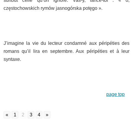
surtout celle qu’on ignore. Vas-y, lance-toi : « o,
częstochowskich rymów jasnogórska potęgo ».
J’imagine la vie du lecteur condamné aux péripéties des
romans qu’il lira en septembre. Aux péripéties et à leur
syntaxe.
page top
«
1
2
3
4
»